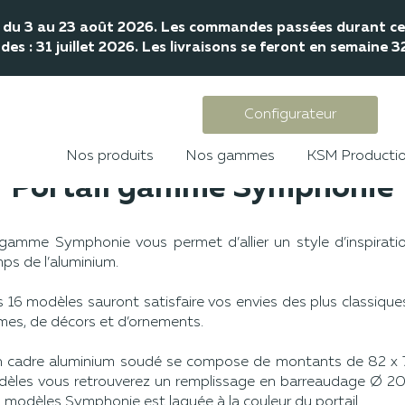
mé du 3 au 23 août 2026. Les commandes passées durant cet
s : 31 juillet 2026. Les livraisons se feront en semaine 
Configurateur
Nos produits
Nos gammes
KSM Producti
Portail gamme Symphonie
gamme Symphonie vous permet d’allier un style d’inspiration
ps de l’aluminium.
 16 modèles sauront satisfaire vos envies des plus classique
mes, de décors et d’ornements.
 cadre aluminium soudé se compose de montants de 82 x 7
èles vous retrouverez un remplissage en barreaudage Ø 2
 modèles Symphonie est laquée à la couleur du portail.