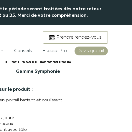
te période seront traitées dès notre retour.
32 ou 35. Merci de votre compréhension.
Prendre rendez-vous
on
Conseils
Espace Pro
Devis gratuit
Portail Boulez
Gamme Symphonie
ur le produit :
en portail battant et coulissant
e
i-ajouré
rticaux
nt avec tôle