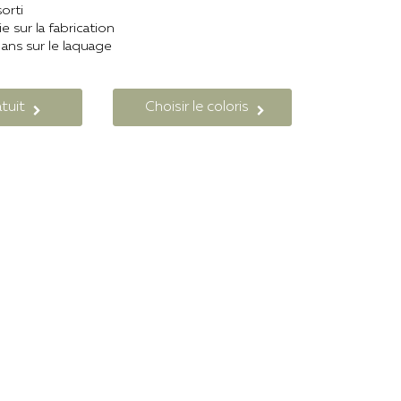
sorti
ie sur la fabrication
 ans sur le laquage
tuit
Choisir le coloris