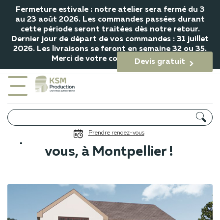
Fermeture estivale : notre atelier sera fermé du 3
au 23 août 2026. Les commandes passées durant
cette période seront traitées dès notre retour.
Dernier jour de départ de vos commandes : 31 juillet
2026. Les livraisons se feront en semaine 32 ou 35.
Merci de votre compréhension.
Devis gratuit

Associez votre portail avec un
Prendre rendez-vous
portillon ou une clôture chez
vous, à Montpellier !