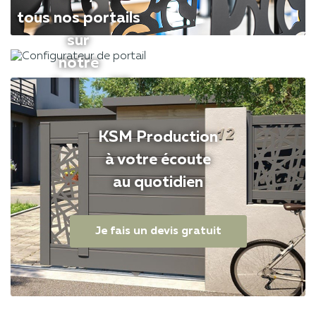
tous nos portails
sur
notre
application 3D
Configurez mon portail
KSM Production
à votre écoute
au quotidien
Je fais un devis gratuit