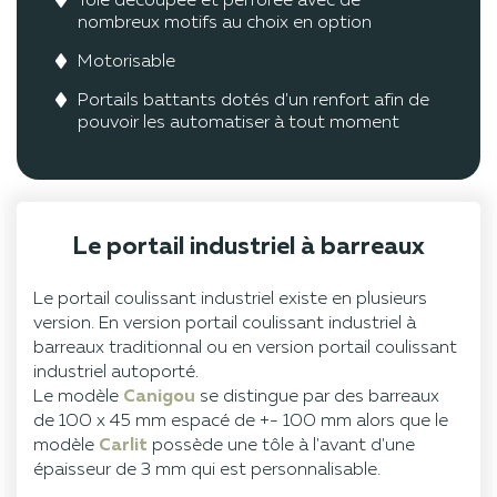
Tôle découpée et perforée avec de
nombreux motifs au choix en option
Motorisable
Portails battants dotés d'un renfort afin de
pouvoir les automatiser à tout moment
Le portail industriel à barreaux
Le portail coulissant industriel existe en plusieurs
version. En version portail coulissant industriel à
barreaux traditionnal ou en version portail coulissant
industriel autoporté.
Le modèle
Canigou
se distingue par des barreaux
de 100 x 45 mm espacé de +- 100 mm alors que le
modèle
Carlit
possède une tôle à l'avant d'une
épaisseur de 3 mm qui est personnalisable.