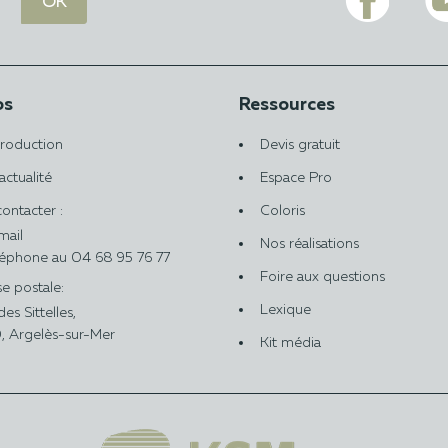
os
Ressources
roduction
Devis gratuit
actualité
Espace Pro
ontacter :
Coloris
mail
Nos réalisations
léphone au 04 68 95 76 77
Foire aux questions
e postale:
Lexique
es Sittelles,
 Argelès-sur-Mer
Kit média