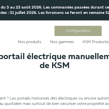
mé du 3 au 23 août 2026. Les commandes passées durant cet
s : 31 juillet 2026. Les livraisons se feront en semaine 
Configurateur
que manuellement ? Les explications de KSM
Nos produits
Nos gammes
KSM Producti
rtail électrique manuellem
de KSM
t ? Les portails motorisés dits électriques ou encore automat
quotidien mais surtout de bien sécuriser votre propriété ave