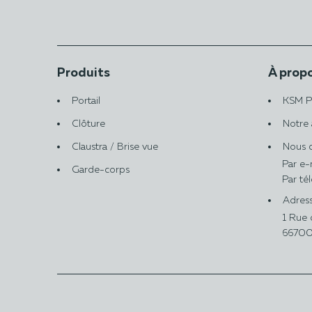
Produits
À prop
Portail
KSM P
Clôture
Notre 
Claustra / Brise vue
Nous c
Par e-
Garde-corps
Par té
Adress
1 Rue d
66700,