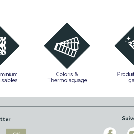
uminium
Coloris &
Produi
isables
Thermolaquage
g
Suiv
etter