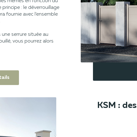
 les mêmes en fonction du
rincipe : le déverrouillage
ra fournie avec l’ensemble
.
 une serrure située au
uillé, vous pourrez alors
ails
KSM : des 