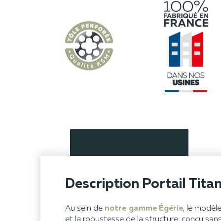
Description Portail Tita
Au sein de
notre gamme Égérie
, le modèl
et la robustesse de la structure, conçu san