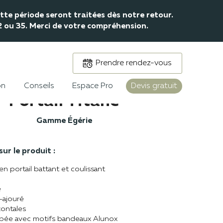
te période seront traitées dès notre retour.
32 ou 35. Merci de votre compréhension.
Prendre rendez-vous
on
Conseils
Espace Pro
Devis gratuit
Portail Titane
Gamme Égérie
ur le produit :
en portail battant et coulissant
e
i-ajouré
zontales
pée avec motifs bandeaux Alunox