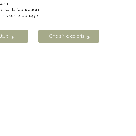
sorti
ie sur la fabrication
 ans sur le laquage
tuit
Choisir le coloris