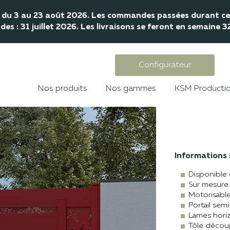
mé du 3 au 23 août 2026. Les commandes passées durant cet
s : 31 juillet 2026. Les livraisons se feront en semaine 
Configurateur
Nos produits
Nos gammes
KSM Producti
Informations s
Disponible 
Sur mesure
Motorisabl
Portail sem
Lames hori
Tôle décou