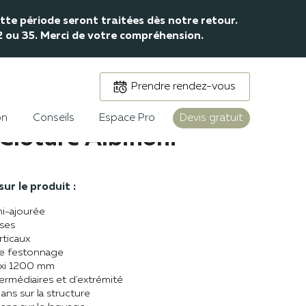
te période seront traitées dès notre retour.
32 ou 35. Merci de votre compréhension.
Prendre rendez-vous
on
Conseils
Espace Pro
Devis gratuit
Clôture Albinoni
ur le produit :
i-ajourée
ses
rticaux
e festonnage
xi 1200 mm
ermédiaires et d'extrémité
ans sur la structure