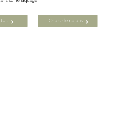
 ans sur le laquage
tuit
Choisir le coloris