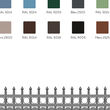
AL 5014
RAL 5024
RAL 6005
Bleu 2600
RAL 6021
ris 2800
RAL 8014
RAL 8019
RAL 9005
Mars 2525